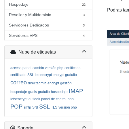
Hospedaje
22
Podrás tam
Reseller y Multidominio
3
Servidores Dedicados
3
Servidores VPS
4
Nube de etiquetas
acceso panel
cambio versión php
certificado
certificado SSL letsencrypt encrypt gratuito
correo
directadmin
encrypt
gestión
IMAP
hospedaje
gratis
gratuito
hospedaje
letsencrypt
outlook
panel de control
php
POP
SSL
smtp
SNI
TLS
versión php
Soporte