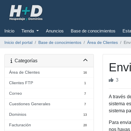
Inicio
Tienda
Anuncios
Base de conocimientos
Esta
Inicio del portal
Base de conocimientos
Área de Clientes
Env
Categorías
Envi
Área de Clientes
16
3
Clientes FTP
1
Correo
7
A través d
sistema es
Cuestiones Generales
7
sistema pa
Dominios
13
Para enviar
Facturación
20
nos hayas 