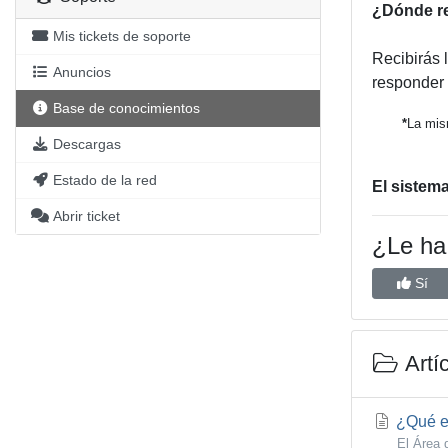
¿Dónde re
Mis tickets de soporte
Recibirás 
Anuncios
responder a
Base de conocimientos
*
La mis
Descargas
Estado de la red
El sistema
Abrir ticket
¿Le ha 
Sí
Artí
¿Qué es
El Área 