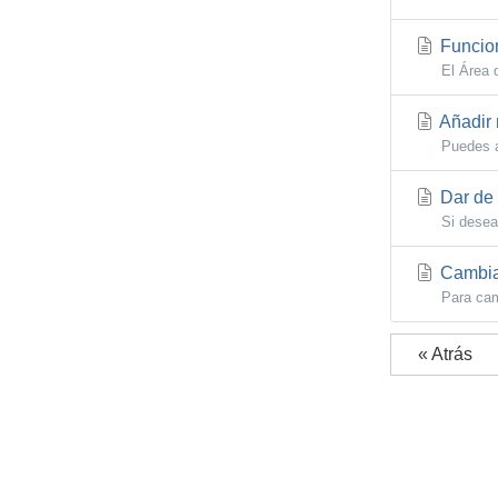
Funcion
El Área 
Añadir 
Puedes a
Dar de 
Si desea
Cambiar
Para cam
« Atrás