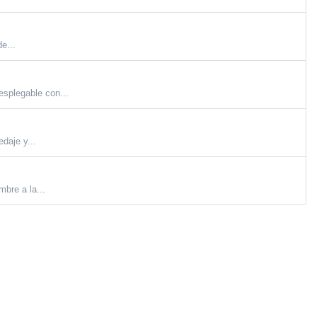
e...
esplegable con...
daje y...
mbre a la...