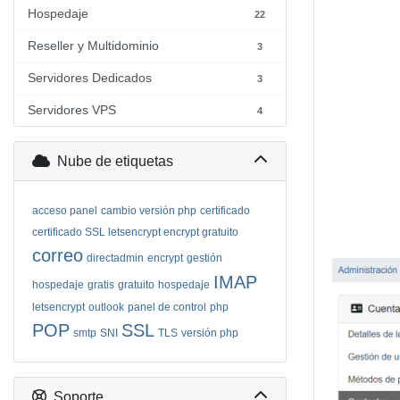
Hospedaje
22
Reseller y Multidominio
3
Servidores Dedicados
3
Servidores VPS
4
Nube de etiquetas
acceso panel
cambio versión php
certificado
certificado SSL letsencrypt encrypt gratuito
correo
directadmin
encrypt
gestión
IMAP
hospedaje
gratis
gratuito
hospedaje
letsencrypt
outlook
panel de control
php
POP
SSL
smtp
SNI
TLS
versión php
Soporte