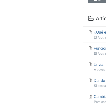
Artí
¿Qué es
El Área 
Funcion
El Área 
Enviar 
A través
Dar de 
Si desea
Cambiar
Para cam