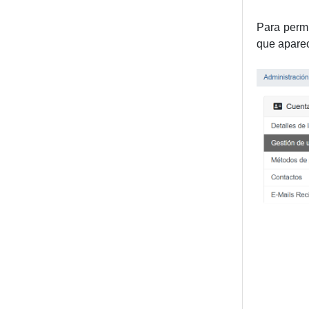
Para permi
que apare