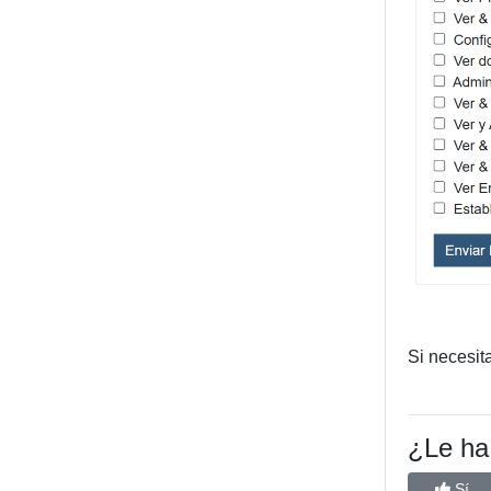
Si necesit
¿Le ha 
Sí