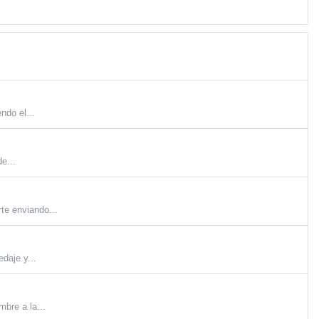
ndo el...
e...
te enviando...
daje y...
mbre a la...