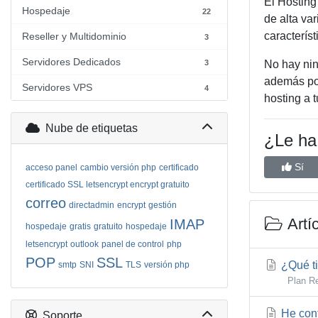
El Hosting
Hospedaje
22
de alta var
caracterís
Reseller y Multidominio
3
Servidores Dedicados
3
No hay nin
además pod
Servidores VPS
4
hosting a 
Nube de etiquetas
¿Le ha 
Sí
acceso panel
cambio versión php
certificado
certificado SSL letsencrypt encrypt gratuito
correo
directadmin
encrypt
gestión
Artí
IMAP
hospedaje
gratis
gratuito
hospedaje
letsencrypt
outlook
panel de control
php
POP
SSL
¿Qué ti
smtp
SNI
TLS
versión php
Plan Res
He cont
Soporte