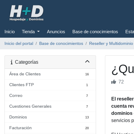
Inicio
Tienda
Anuncios
Base de conocimientos
Esta
Inicio del portal
Base de conocimientos
Reseller y Multidominio
Categorías
¿Qué
Área de Clientes
16
72
Clientes FTP
1
Correo
7
El reselle
cuenta re
Cuestiones Generales
7
dominios 
Dominios
13
servicios 
Facturación
20