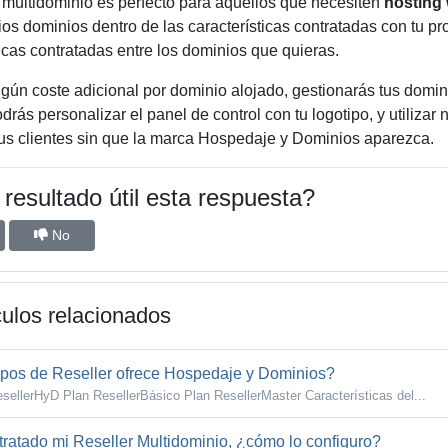
 multidominio es perfecto para aquellos que necesiten
hosting 
ios dominios dentro de las caracterí­sticas contratadas con tu pr
ticas contratadas entre los dominios que quieras.
gún coste adicional por dominio alojado, gestionarás tus domin
rás personalizar el panel de control con tu logotipo, y utilizar
tus clientes sin que la marca Hospedaje y Dominios aparezca.
resultado útil esta respuesta?
No
culos relacionados
pos de Reseller ofrece Hospedaje y Dominios?
ellerHyD Plan ResellerBásico Plan ResellerMaster Características del...
ratado mi Reseller Multidominio, ¿cómo lo configuro?